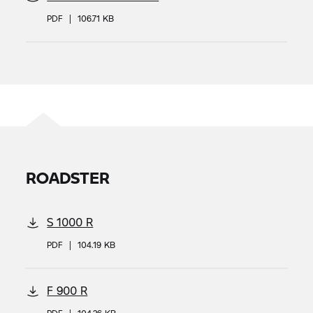
PDF
|
106.71 KB
ROADSTER
S 1000 R
PDF
|
104.19 KB
F 900 R