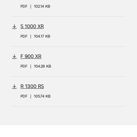
PDF
|
102.14 KB
S 1000 XR
PDF
|
104.17 KB
F 900 XR
PDF
|
104.28 KB
R 1300 RS
PDF
|
105.74 KB