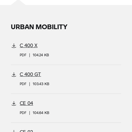
URBAN MOBILITY
C 400 X
PDF
|
104.24 KB
C 400 GT
PDF
|
103.43 KB
CE 04
PDF
|
104.64 KB
CE 02