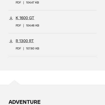
PDF
|
104.47 KB
K 1600 GT
PDF
|
104.46 KB
R 1300 RT
PDF
|
107.60 KB
ADVENTURE