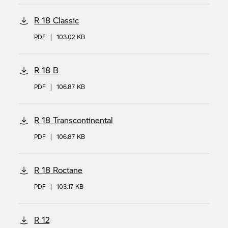
R 18 Classic
PDF
|
103.02 KB
R 18
B
PDF
|
106.87 KB
R 18
Transcontinental
PDF
|
106.87 KB
R 18
Roctane
PDF
|
103.17 KB
R 12