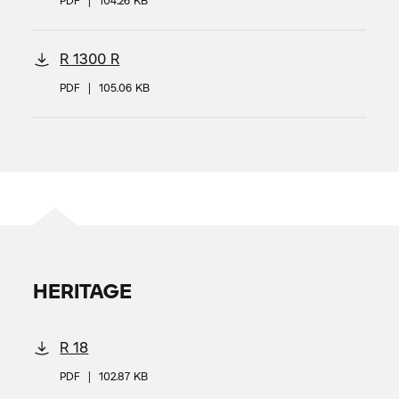
PDF
|
104.26 KB
R 1300 R
PDF
|
105.06 KB
HERITAGE
R 18
PDF
|
102.87 KB