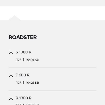
ROADSTER
S 1000 R
PDF
|
104.19 KB
F 900 R
PDF
|
104.26 KB
R 1300 R