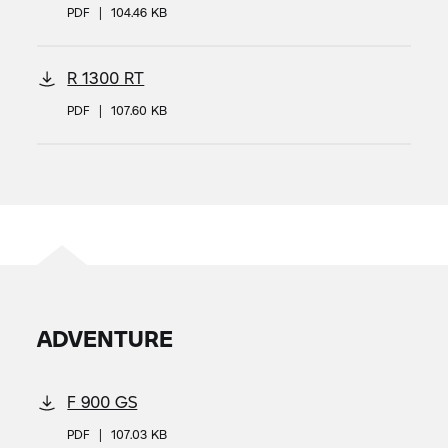
PDF
|
104.46 KB
R 1300 RT
PDF
|
107.60 KB
ADVENTURE
F 900 GS
PDF
|
107.03 KB