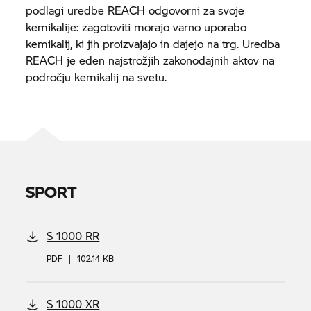
podlagi uredbe REACH odgovorni za svoje
kemikalije: zagotoviti morajo varno uporabo
kemikalij, ki jih proizvajajo in dajejo na trg. Uredba
REACH je eden najstrožjih zakonodajnih aktov na
področju kemikalij na svetu.
SPORT
S 1000 RR
PDF
|
102.14 KB
S 1000 XR